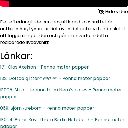
Hide video
Det efterlängtade hundrasjuttioandra avsnittet är
äntligen här, tyvärr är det även det sista. Vi har beslutat
att lägga ner podden och går igen varför i detta
redigerade liveavsnitt.
Länkar:
171: Clas Axelson - Penna möter papper
132: Doftgelglitter￼￼￼￼ - Penna möter papper
IE005: Stuart Lennon from Nero’s notes - Penna möter
papper
069: Björn Arebom - Penna möter papper
IE004: Peter Koval from Berlin Notebook - Penna möter
papper